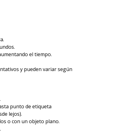
a.
gundos.
 aumentando el tiempo.
entativos y pueden variar según
.
hasta punto de etiqueta
de lejos).
dos o con un objeto plano.
.