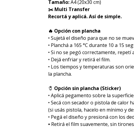
Tamaño:
A4 (20x30 cm)
✂️ Multi Transfer
Recortá y aplicá. Así de simple.
🔥 Opción con plancha
• Sujetá el diseño para que no se muev
• Planchá a 165 °C durante 10 a 15 se
• Si no se pegó correctamente, repetí
• Dejá enfriar y retirá el film.
• Los tiempos y temperaturas son ori
la plancha.
🧷
Opción sin plancha (Sticker)
• Aplicá pegamento sobre la superficie
• Secá con secador o pistola de calor 
(si usás pistola, hacelo en mínimo y des
• Pegá el diseño y presioná con los de
•
Retirá el film suavemente, sin tirones