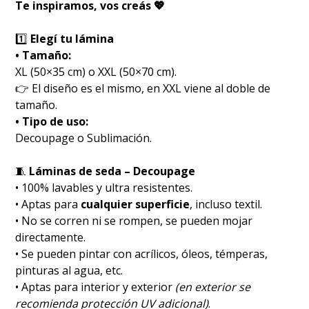
Te inspiramos, vos creás 💖
1️⃣
Elegí tu lámina
• Tamaño:
XL (50×35 cm) o XXL (50×70 cm).
👉 El diseño es el mismo, en XXL viene al doble de
tamaño.
• Tipo de uso:
Decoupage o Sublimación.
🧵
Láminas de seda – Decoupage
• 100% lavables y ultra resistentes.
• Aptas para
cualquier superficie
, incluso textil.
• No se corren ni se rompen, se pueden mojar
directamente.
• Se pueden pintar con acrílicos, óleos, témperas,
pinturas al agua, etc.
• Aptas para interior y exterior
(en exterior se
recomienda protección UV adicional)
.