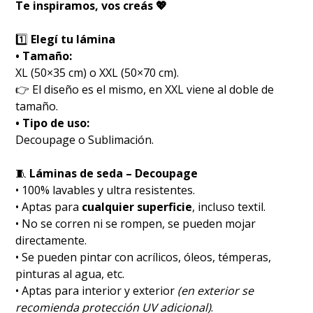
Te inspiramos, vos creás 💖
1️⃣
Elegí tu lámina
• Tamaño:
XL (50×35 cm) o XXL (50×70 cm).
👉 El diseño es el mismo, en XXL viene al doble de
tamaño.
• Tipo de uso:
Decoupage o Sublimación.
🧵
Láminas de seda – Decoupage
• 100% lavables y ultra resistentes.
• Aptas para
cualquier superficie
, incluso textil.
• No se corren ni se rompen, se pueden mojar
directamente.
• Se pueden pintar con acrílicos, óleos, témperas,
pinturas al agua, etc.
• Aptas para interior y exterior
(en exterior se
recomienda protección UV adicional)
.