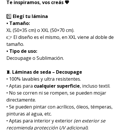
Te inspiramos, vos creás 💖
1️⃣
Elegí tu lámina
• Tamaño:
XL (50×35 cm) o XXL (50×70 cm).
👉 El diseño es el mismo, en XXL viene al doble de
tamaño.
• Tipo de uso:
Decoupage o Sublimación.
🧵
Láminas de seda – Decoupage
• 100% lavables y ultra resistentes.
• Aptas para
cualquier superficie
, incluso textil.
• No se corren ni se rompen, se pueden mojar
directamente.
• Se pueden pintar con acrílicos, óleos, témperas,
pinturas al agua, etc.
• Aptas para interior y exterior
(en exterior se
recomienda protección UV adicional)
.