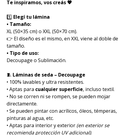
Te inspiramos, vos creás 💖
1️⃣
Elegí tu lámina
• Tamaño:
XL (50×35 cm) o XXL (50×70 cm).
👉 El diseño es el mismo, en XXL viene al doble de
tamaño.
• Tipo de uso:
Decoupage o Sublimación.
🧵
Láminas de seda – Decoupage
• 100% lavables y ultra resistentes.
• Aptas para
cualquier superficie
, incluso textil.
• No se corren ni se rompen, se pueden mojar
directamente.
• Se pueden pintar con acrílicos, óleos, témperas,
pinturas al agua, etc.
• Aptas para interior y exterior
(en exterior se
recomienda protección UV adicional)
.