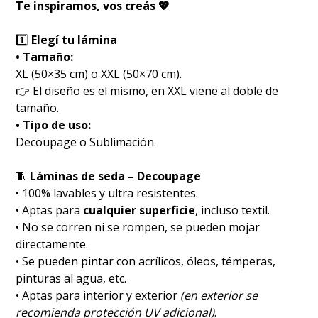
Te inspiramos, vos creás 💖
1️⃣
Elegí tu lámina
• Tamaño:
XL (50×35 cm) o XXL (50×70 cm).
👉 El diseño es el mismo, en XXL viene al doble de
tamaño.
• Tipo de uso:
Decoupage o Sublimación.
🧵
Láminas de seda – Decoupage
• 100% lavables y ultra resistentes.
• Aptas para
cualquier superficie
, incluso textil.
• No se corren ni se rompen, se pueden mojar
directamente.
• Se pueden pintar con acrílicos, óleos, témperas,
pinturas al agua, etc.
• Aptas para interior y exterior
(en exterior se
recomienda protección UV adicional)
.