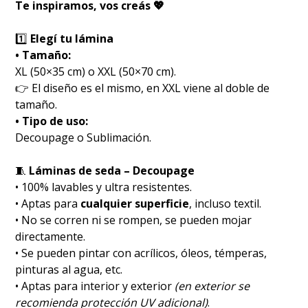
Te inspiramos, vos creás 💖
1️⃣
Elegí tu lámina
• Tamaño:
XL (50×35 cm) o XXL (50×70 cm).
👉 El diseño es el mismo, en XXL viene al doble de
tamaño.
• Tipo de uso:
Decoupage o Sublimación.
🧵
Láminas de seda – Decoupage
• 100% lavables y ultra resistentes.
• Aptas para
cualquier superficie
, incluso textil.
• No se corren ni se rompen, se pueden mojar
directamente.
• Se pueden pintar con acrílicos, óleos, témperas,
pinturas al agua, etc.
• Aptas para interior y exterior
(en exterior se
recomienda protección UV adicional)
.