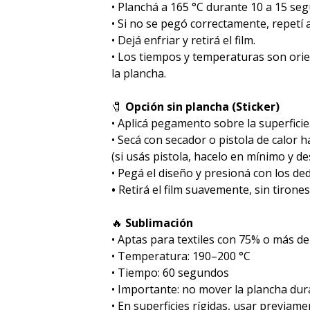
• Planchá a 165 °C durante 10 a 15 se
• Si no se pegó correctamente, repetí
• Dejá enfriar y retirá el film.
• Los tiempos y temperaturas son ori
la plancha.
🧷
Opción sin plancha (Sticker)
• Aplicá pegamento sobre la superficie
• Secá con secador o pistola de calor 
(si usás pistola, hacelo en mínimo y des
• Pegá el diseño y presioná con los de
•
Retirá el film suavemente, sin tirones
🔥
Sublimación
•⁠ ⁠Aptas para textiles con 75% o más de
•⁠ ⁠Temperatura: 190–200 °C
•⁠ ⁠Tiempo: 60 segundos
•⁠ ⁠Importante: no mover la plancha dur
•⁠ ⁠En superficies rígidas, usar previa