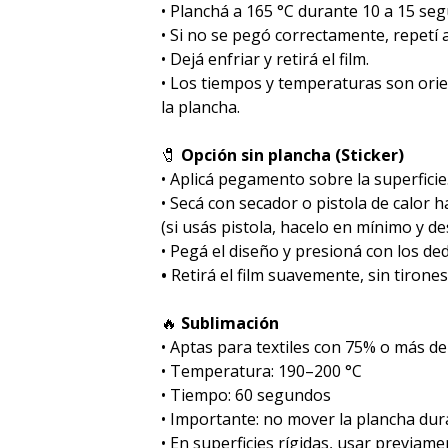
• Planchá a 165 °C durante 10 a 15 se
• Si no se pegó correctamente, repetí
• Dejá enfriar y retirá el film.
• Los tiempos y temperaturas son ori
la plancha.
🧷
Opción sin plancha (Sticker)
• Aplicá pegamento sobre la superficie
• Secá con secador o pistola de calor 
(si usás pistola, hacelo en mínimo y des
• Pegá el diseño y presioná con los de
•
Retirá el film suavemente, sin tirones
🔥
Sublimación
•⁠ ⁠Aptas para textiles con 75% o más de
•⁠ ⁠Temperatura: 190–200 °C
•⁠ ⁠Tiempo: 60 segundos
•⁠ ⁠Importante: no mover la plancha dur
•⁠ ⁠En superficies rígidas, usar previa