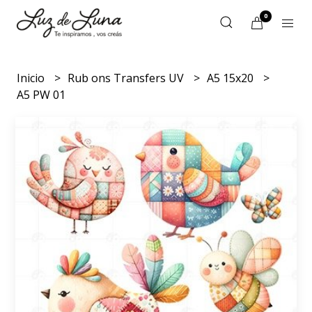
0
Inicio
Rub ons Transfers UV
A5 15x20
A5 PW 01