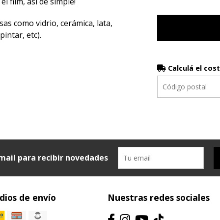
el film, así de simple!
sas como vidrio, cerámica, lata,
intar, etc).
Calculá el cos
mail para recibir novedades
ios de envío
Nuestras redes sociales