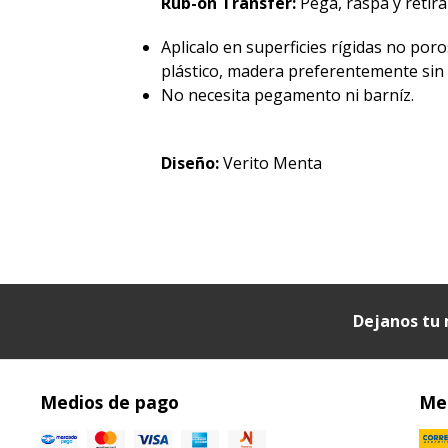
Rub-on Transfer:
Pegá, raspá y retirá 
Aplicalo en superficies rígidas no poro
plástico, madera preferentemente sin p
No necesita pegamento ni barníz.
Diseño:
Verito Menta
Dejanos tu 
Medios de pago
Med