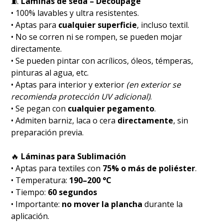
🧵
Láminas de seda – Decoupage
• 100% lavables y ultra resistentes.
• Aptas para
cualquier superficie
, incluso textil.
• No se corren ni se rompen, se pueden mojar
directamente.
• Se pueden pintar con acrílicos, óleos, témperas,
pinturas al agua, etc.
• Aptas para interior y exterior
(en exterior se
recomienda protección UV adicional)
.
• Se pegan con
cualquier pegamento
.
• Admiten barniz, laca o cera
directamente
, sin
preparación previa.
🔥
Láminas para Sublimación
• Aptas para textiles con
75% o más de poliéster
.
• Temperatura:
190–200 °C
• Tiempo:
60 segundos
• Importante:
no mover la plancha
durante la
aplicación.